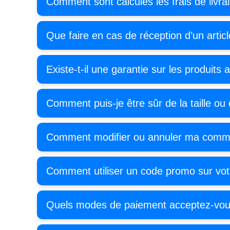
Comment sont calculés les frais de livra
Que faire en cas de réception d’un art
Existe-t-il une garantie sur les produits 
Comment puis-je être sûr de la taille ou 
Comment modifier ou annuler ma com
Comment utiliser un code promo sur votr
Quels modes de paiement acceptez-vou