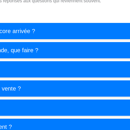
s réponses aux questions qui reviennent souvent.
ore arrivée ?
de, que faire ?
e vente ?
ent ?