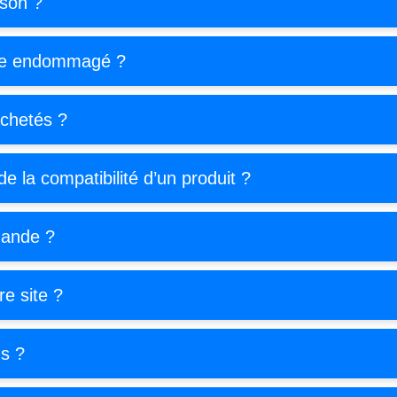
ison ?
icle endommagé ?
achetés ?
de la compatibilité d’un produit ?
mande ?
e site ?
s ?