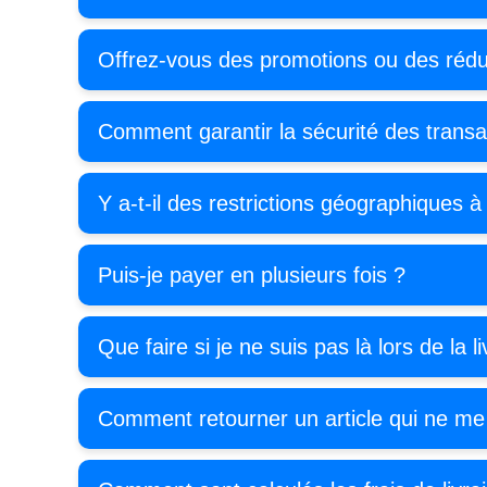
Offrez-vous des promotions ou des rédu
Comment garantir la sécurité des transac
Y a-t-il des restrictions géographiques à 
Puis-je payer en plusieurs fois ?
Que faire si je ne suis pas là lors de la l
Comment retourner un article qui ne me