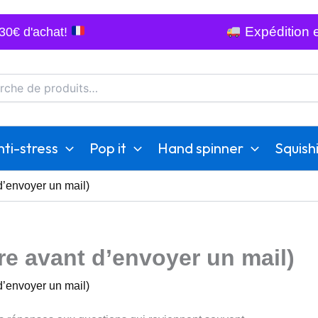
Expédition e
 30€ d'achat!
he
ti-stress
Pop it
Hand spinner
Squish
 d’envoyer un mail)
ire avant d’envoyer un mail)
 d’envoyer un mail)