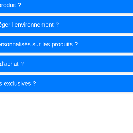
roduit ?
éger l’environnement ?
rsonnalisés sur les produits ?
 d’achat ?
s exclusives ?