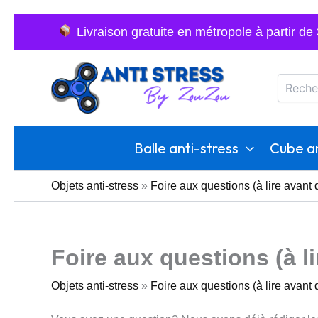
Aller
au
Livraison gratuite en métropole à partir de
contenu
Recherc
Balle anti-stress
Cube an
Objets anti-stress
»
Foire aux questions (à lire avant
Foire aux questions (à l
Objets anti-stress
»
Foire aux questions (à lire avant