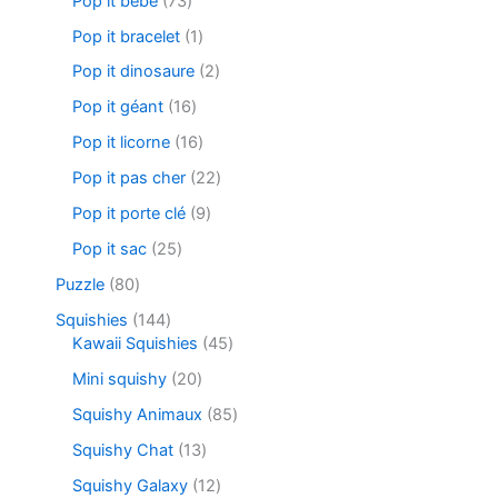
Pop it bébé
73
Pop it bracelet
1
Pop it dinosaure
2
Pop it géant
16
Pop it licorne
16
Pop it pas cher
22
Pop it porte clé
9
Pop it sac
25
Puzzle
80
Squishies
144
Kawaii Squishies
45
Mini squishy
20
Squishy Animaux
85
Squishy Chat
13
Squishy Galaxy
12