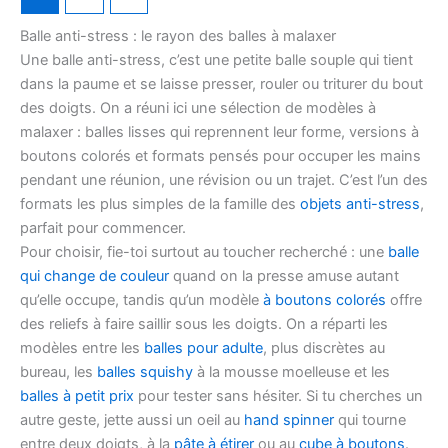
Balle anti-stress : le rayon des balles à malaxer
Une balle anti-stress, c’est une petite balle souple qui tient
dans la paume et se laisse presser, rouler ou triturer du bout
des doigts. On a réuni ici une sélection de modèles à
malaxer : balles lisses qui reprennent leur forme, versions à
boutons colorés et formats pensés pour occuper les mains
pendant une réunion, une révision ou un trajet. C’est l’un des
formats les plus simples de la famille des
objets anti-stress
,
parfait pour commencer.
Pour choisir, fie-toi surtout au toucher recherché : une
balle
qui change de couleur
quand on la presse amuse autant
qu’elle occupe, tandis qu’un modèle
à boutons colorés
offre
des reliefs à faire saillir sous les doigts. On a réparti les
modèles entre les
balles pour adulte
, plus discrètes au
bureau, les
balles squishy
à la mousse moelleuse et les
balles à petit prix
pour tester sans hésiter. Si tu cherches un
autre geste, jette aussi un oeil au
hand spinner
qui tourne
entre deux doigts, à la
pâte à étirer
ou au
cube à boutons
.