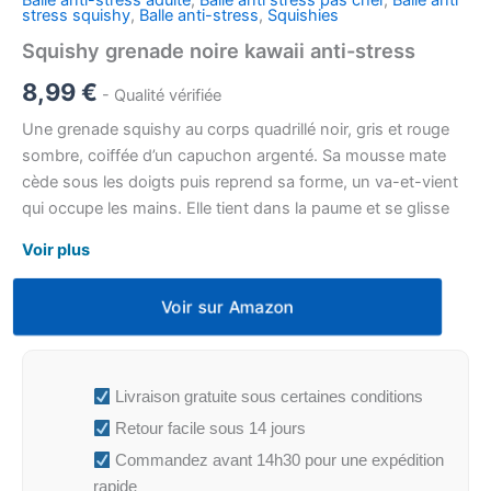
Balle anti-stress adulte
,
Balle anti stress pas cher
,
Balle anti
stress squishy
,
Balle anti-stress
,
Squishies
Squishy grenade noire kawaii anti-stress
8,99
€
- Qualité vérifiée
Une grenade squishy au corps quadrillé noir, gris et rouge
sombre, coiffée d’un capuchon argenté. Sa mousse mate
cède sous les doigts puis reprend sa forme, un va-et-vient
qui occupe les mains. Elle tient dans la paume et se glisse
dans une trousse ou sur un bureau.
Voir plus
Voir sur Amazon
Livraison gratuite sous certaines conditions
Retour facile sous 14 jours
Commandez avant 14h30 pour une expédition
rapide