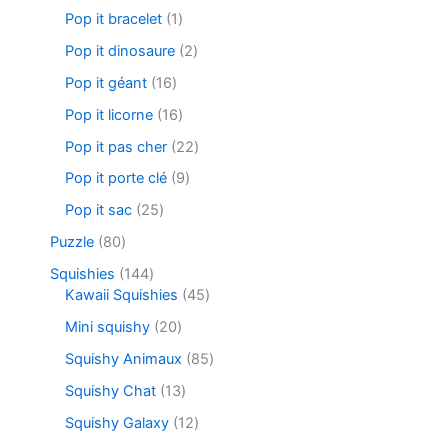
Pop it bracelet
1
Pop it dinosaure
2
Pop it géant
16
Pop it licorne
16
Pop it pas cher
22
Pop it porte clé
9
Pop it sac
25
Puzzle
80
Squishies
144
Kawaii Squishies
45
Mini squishy
20
Squishy Animaux
85
Squishy Chat
13
Squishy Galaxy
12