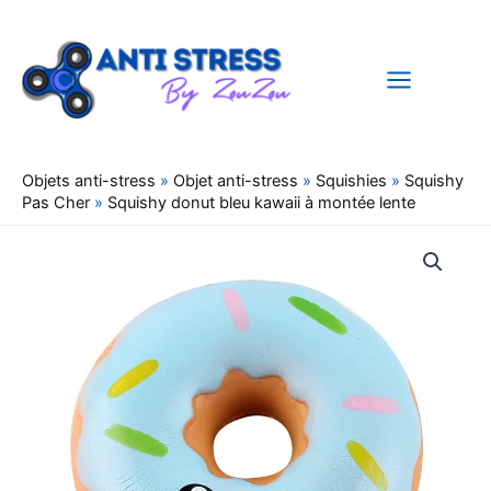
Aller
au
contenu
Objets anti-stress
»
Objet anti-stress
»
Squishies
»
Squishy
Pas Cher
»
Squishy donut bleu kawaii à montée lente