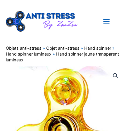
Aller
au
contenu
Objets anti-stress
»
Objet anti-stress
»
Hand spinner
»
Hand spinner lumineux
»
Hand spinner jaune transparent
lumineux