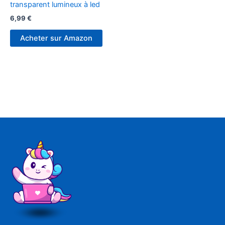
transparent lumineux à led
6,99
€
Acheter sur Amazon