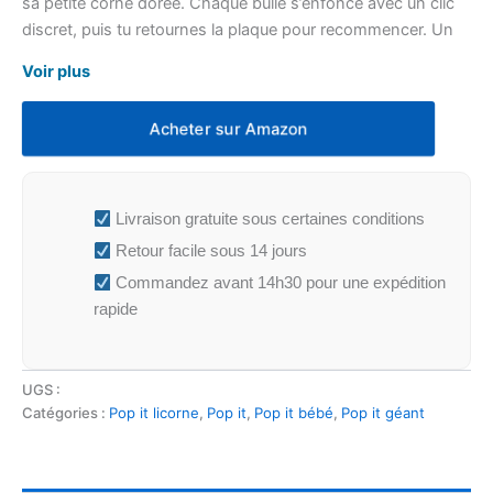
sa petite corne dorée. Chaque bulle s’enfonce avec un clic
discret, puis tu retournes la plaque pour recommencer. Un
format large qui occupe les deux mains et se repère tout de
Voir plus
suite sur un bureau.
Acheter sur Amazon
Livraison gratuite sous certaines conditions
Retour facile sous 14 jours
Commandez avant 14h30 pour une expédition
rapide
UGS :
Catégories :
Pop it licorne
,
Pop it
,
Pop it bébé
,
Pop it géant