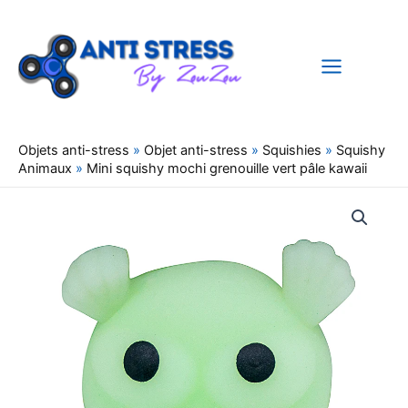
Aller
au
contenu
Objets anti-stress
»
Objet anti-stress
»
Squishies
»
Squishy
Animaux
»
Mini squishy mochi grenouille vert pâle kawaii