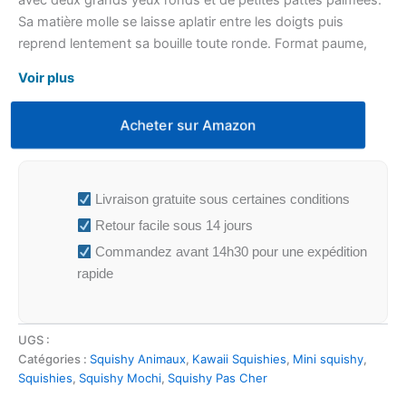
avec deux grands yeux ronds et de petites pattes palmées.
Sa matière molle se laisse aplatir entre les doigts puis
reprend lentement sa bouille toute ronde. Format paume,
elle se glisse dans une poche ou une trousse pour triturer
Voir plus
les doigts n’importe où.
Acheter sur Amazon
Livraison gratuite sous certaines conditions
Retour facile sous 14 jours
Commandez avant 14h30 pour une expédition
rapide
UGS :
Catégories :
Squishy Animaux
,
Kawaii Squishies
,
Mini squishy
,
Squishies
,
Squishy Mochi
,
Squishy Pas Cher