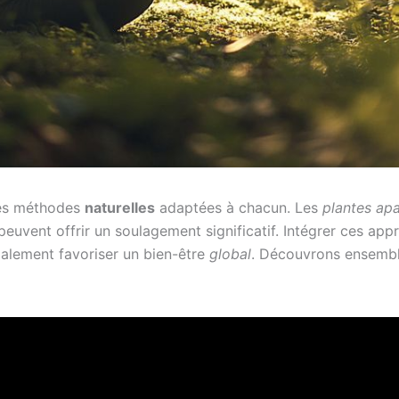
des méthodes
naturelles
adaptées à chacun. Les
plantes ap
euvent offrir un soulagement significatif. Intégrer ces ap
galement favoriser un bien-être
global
. Découvrons ensembl