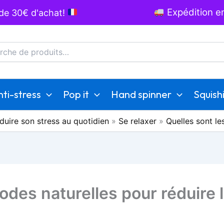
Expédition en
 de 30€ d'achat!
he
ti-stress
Pop it
Hand spinner
Squish
duire son stress au quotidien
»
Se relaxer
»
Quelles sont le
odes naturelles pour réduire l