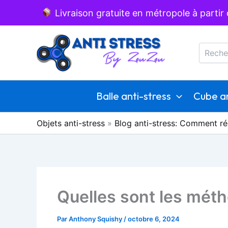
Aller
Livraison gratuite en métropole à partir
au
Recherc
contenu
Balle anti-stress
Cube an
Objets anti-stress
»
Blog anti-stress: Comment ré
Quelles sont les méth
Par
Anthony Squishy
/
octobre 6, 2024