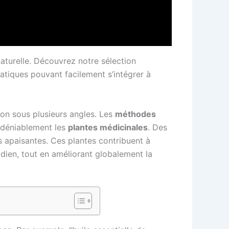
turelle. Découvrez notre sélection
atiques pouvant facilement s’intégrer à
ion sous plusieurs angles. Les
méthodes
indéniablement les
plantes médicinales
. Des
 apaisantes. Ces plantes contribuent à
idien, tout en améliorant globalement la