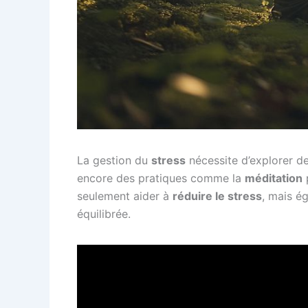
La gestion du
stress
nécessite d’explorer 
encore des pratiques comme la
méditation
p
seulement aider à
réduire le stress
, mais é
équilibrée.