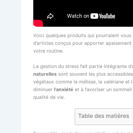
Voici quelques produits qui pourraient vous
d’articles conçus pour apporter apaisement e
votre routine.
La gestion du stress fait partie intégrante 
naturelles
sont souvent les plus accessibles
végétaux comme la
mélisse
, la
valériane
et 
diminuer
l’anxiété
et à favoriser un sommeil 
qualité de vie.
Table des matières