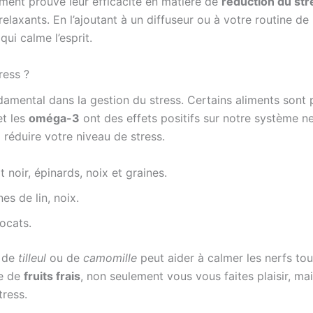
lement prouvé leur efficacité en matière de
réduction du str
 relaxants. En l’ajoutant à un diffuseur ou à votre routine
ui calme l’esprit.
ress ?
damental dans la gestion du stress. Certains aliments sont
t les
oméga-3
ont des effets positifs sur notre système ne
réduire votre niveau de stress.
 noir, épinards, noix et graines.
es de lin, noix.
ocats.
e de
tilleul
ou de
camomille
peut aider à calmer les nerfs to
se de
fruits frais
, non seulement vous vous faites plaisir, ma
tress.