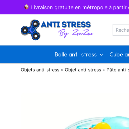
Aller
Livraison gratuite en métropole à partir
au
Recherc
contenu
Balle anti-stress
Cube an
Objets anti-stress
»
Objet anti-stress
»
Pâte anti-