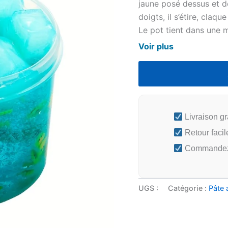
jaune posé dessus et d
doigts, il s’étire, claq
Le pot tient dans une 
un bureau.
Voir plus
A
Livraison gr
Retour facil
Commandez a
UGS :
Catégorie :
Pâte 