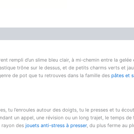
Avis (0)
nt rempli d’un slime bleu clair, à mi-chemin entre la gelée
astique trône sur le dessus, et de petits charms verts et ja
 genre de pot que tu retrouves dans la famille des
pâtes et s
’étires, tu l’enroules autour des doigts, tu le presses et tu éc
ant un appel, une révision ou un long trajet, le temps de fa
le rayon des
jouets anti-stress à presser
, du plus ferme au pl