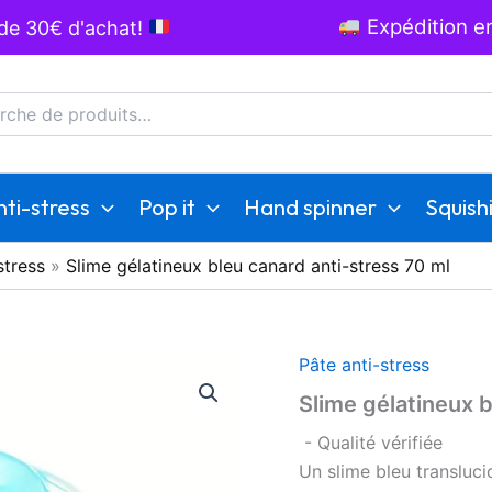
Expédition en
 de 30€ d'achat!
he
ti-stress
Pop it
Hand spinner
Squish
stress
»
Slime gélatineux bleu canard anti-stress 70 ml
Pâte anti-stress
Slime gélatineux b
- Qualité vérifiée
Un slime bleu transluci