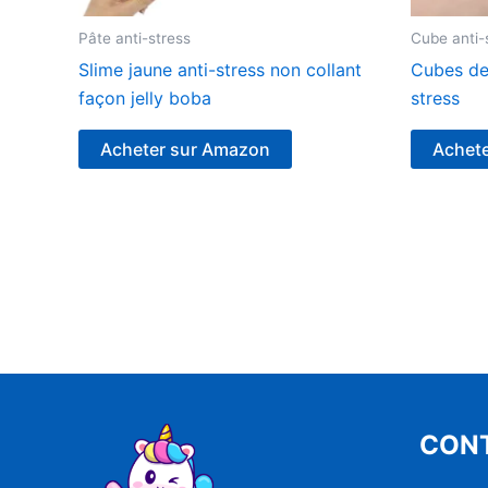
Pâte anti-stress
Cube anti-
Slime jaune anti-stress non collant
Cubes de 
façon jelly boba
stress
Acheter sur Amazon
Achet
CON