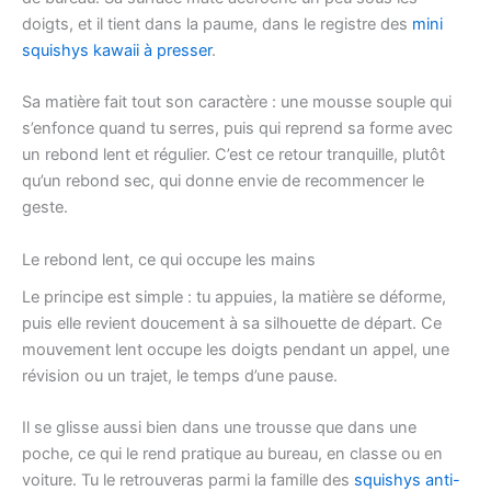
doigts, et il tient dans la paume, dans le registre des
mini
squishys kawaii à presser
.
Sa matière fait tout son caractère : une mousse souple qui
s’enfonce quand tu serres, puis qui reprend sa forme avec
un rebond lent et régulier. C’est ce retour tranquille, plutôt
qu’un rebond sec, qui donne envie de recommencer le
geste.
Le rebond lent, ce qui occupe les mains
Le principe est simple : tu appuies, la matière se déforme,
puis elle revient doucement à sa silhouette de départ. Ce
mouvement lent occupe les doigts pendant un appel, une
révision ou un trajet, le temps d’une pause.
Il se glisse aussi bien dans une trousse que dans une
poche, ce qui le rend pratique au bureau, en classe ou en
voiture. Tu le retrouveras parmi la famille des
squishys anti-