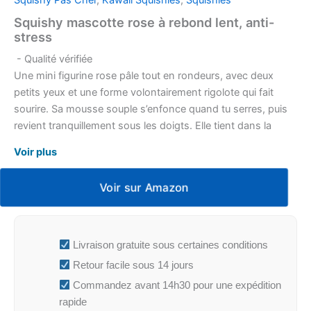
Squishy Pas Cher
,
Kawaii Squishies
,
Squishies
Squishy mascotte rose à rebond lent, anti-
stress
- Qualité vérifiée
Une mini figurine rose pâle tout en rondeurs, avec deux
petits yeux et une forme volontairement rigolote qui fait
sourire. Sa mousse souple s’enfonce quand tu serres, puis
revient tranquillement sous les doigts. Elle tient dans la
paume et se pose aussi bien sur un bureau que dans une
Voir plus
trousse.
Voir sur Amazon
Livraison gratuite sous certaines conditions
Retour facile sous 14 jours
Commandez avant 14h30 pour une expédition
rapide