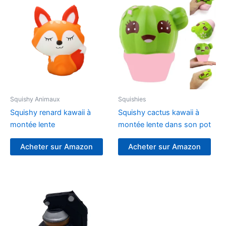
Squishy Animaux
Squishies
Squishy renard kawaii à
Squishy cactus kawaii à
montée lente
montée lente dans son pot
Acheter sur Amazon
Acheter sur Amazon