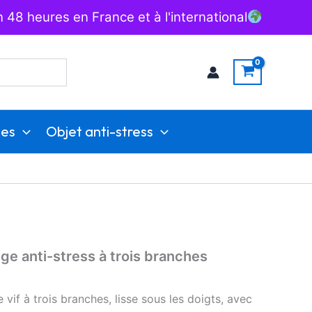
 48 heures en France et à l'international
ies
Objet anti-stress
ge anti-stress à trois branches
vif à trois branches, lisse sous les doigts, avec