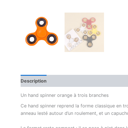
Description
Informations complémentaires
Un hand spinner orange à trois branches
Ce hand spinner reprend la forme classique en tr
anneau lesté autour d’un roulement, et un capuchon
Le format reste compact : il se pose à plat dans