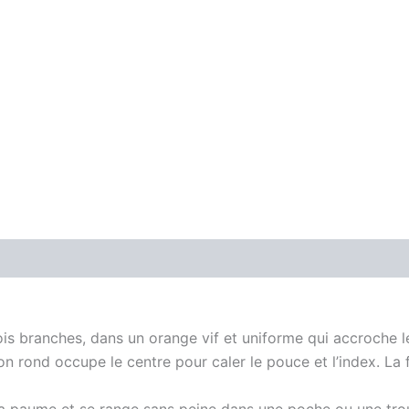
Avis (0)
ois branches, dans un orange vif et uniforme qui accroche 
 rond occupe le centre pour caler le pouce et l’index. La fin
 la paume et se range sans peine dans une poche ou une trou