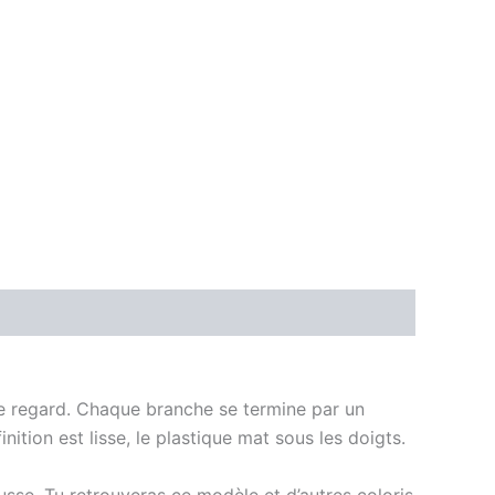
le regard. Chaque branche se termine par un
ition est lisse, le plastique mat sous les doigts.
sse. Tu retrouveras ce modèle et d’autres coloris