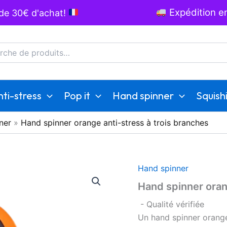
Expédition en
 de 30€ d'achat!
he
ti-stress
Pop it
Hand spinner
Squish
ner
»
Hand spinner orange anti-stress à trois branches
Hand spinner
Hand spinner oran
- Qualité vérifiée
Un hand spinner orange 