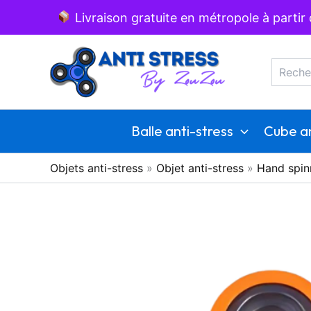
Aller
Livraison gratuite en métropole à partir
au
Recherc
contenu
Balle anti-stress
Cube an
Objets anti-stress
»
Objet anti-stress
»
Hand spin