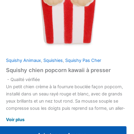
Squishy Animaux
,
Squishies
,
Squishy Pas Cher
Squishy chien popcorn kawaii à presser
- Qualité vérifiée
Un petit chien crème à la fourrure bouclée façon popcorn,
installé dans un seau rayé rouge et blanc, avec de grands
yeux brillants et un nez tout rond. Sa mousse souple se
compresse sous les doigts puis reprend sa forme, un aller-
retour qui rend le geste agréable à répéter. Il tient dans la
Voir plus
paume et se glisse aussi bien sur un bureau que dans une
trousse.