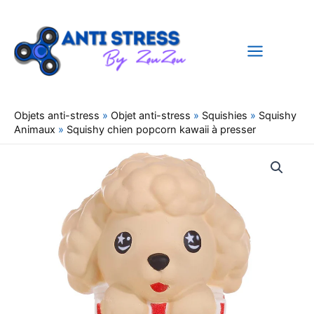
Aller
au
contenu
Objets anti-stress
»
Objet anti-stress
»
Squishies
»
Squishy
Animaux
»
Squishy chien popcorn kawaii à presser