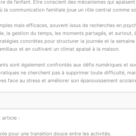
être de l’enfant. Être conscient des mécanismes qui apaisent l
ù la communication familiale joue un rôle central comme so
imples mais efficaces, souvent issus de recherches en psy
iale, la gestion du temps, les moments partagés, et surtout, à
tratégies concrètes pour structurer la journée et la semaine
familiaux et en cultivant un climat apaisé à la maison.
fants sont également confrontés aux défis numériques et s
pratiques ne cherchent pas à supprimer toute difficulté, mai
es face au stress et améliorer son épanouissement scolair
article :
ole pour une transition douce entre les activités.