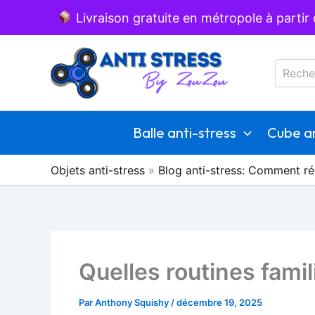
Aller
Livraison gratuite en métropole à partir
au
Recherc
contenu
Balle anti-stress
Cube an
Objets anti-stress
»
Blog anti-stress: Comment ré
Quelles routines famil
Par
Anthony Squishy
/
décembre 19, 2025