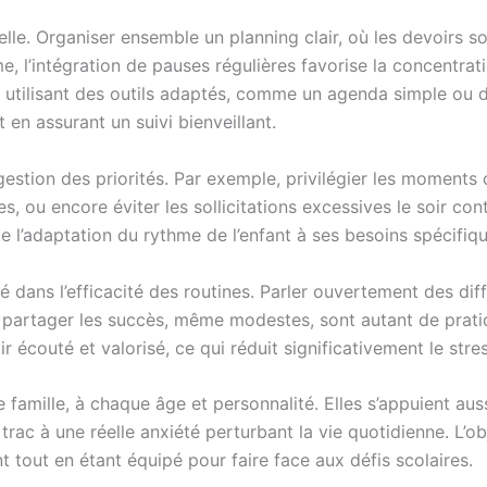
elle. Organiser ensemble un planning clair, où les devoirs s
me, l’intégration de pauses régulières favorise la concentra
utilisant des outils adaptés, comme un agenda simple ou de
 en assurant un suivi bienveillant.
gestion des priorités. Par exemple, privilégier les moment
es, ou encore éviter les sollicitations excessives le soir con
te l’adaptation du rythme de l’enfant à ses besoins spécifiq
é dans l’efficacité des routines. Parler ouvertement des dif
 partager les succès, même modestes, sont autant de pratiqu
r écouté et valorisé, ce qui réduit significativement le stre
famille, à chaque âge et personnalité. Elles s’appuient aus
trac à une réelle anxiété perturbant la vie quotidienne. L’ob
t tout en étant équipé pour faire face aux défis scolaires.