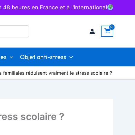
 48 heures en France et à l'international
ies
Objet anti-stress
s familiales réduisent vraiment le stress scolaire ?
ress scolaire ?