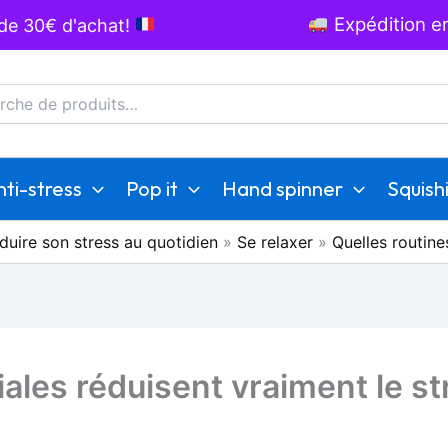
Expédition en
 de 30€ d'achat!
he
ti-stress
Pop it
Hand spinner
Squish
duire son stress au quotidien
»
Se relaxer
»
Quelles routine
iales réduisent vraiment le st