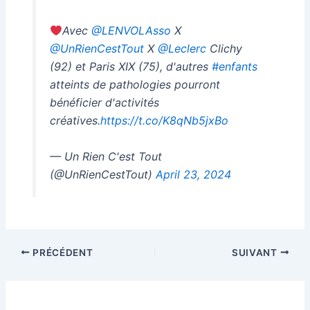
Avec
@LENVOLAsso
X
@UnRienCestTout
X
@Leclerc
Clichy
(92) et Paris XIX (75), d'autres
#enfants
atteints de pathologies pourront
bénéficier d'activités
créatives.
https://t.co/K8qNb5jxBo
— Un Rien C'est Tout
(@UnRienCestTout)
April 23, 2024
PRÉCÉDENT
SUIVANT