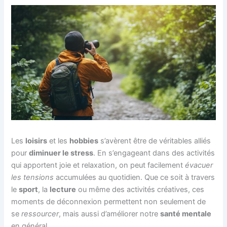
Les
loisirs
et les
hobbies
s’avèrent être de véritables alliés
pour
diminuer le stress
. En s’engageant dans des activités
qui apportent joie et relaxation, on peut facilement
évacuer
les tensions
accumulées au quotidien. Que ce soit à travers
le
sport
, la
lecture
ou même des activités créatives, ces
moments de déconnexion permettent non seulement de
se
ressourcer
, mais aussi d’améliorer notre
santé mentale
en général.