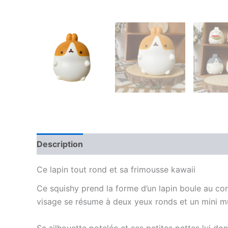
Description
Informations complémentaires
Ce lapin tout rond et sa frimousse kawaii
Ce squishy prend la forme d’un lapin boule au cor
visage se résume à deux yeux ronds et un mini mus
Sa silhouette potelée et ses petites pattes lui do