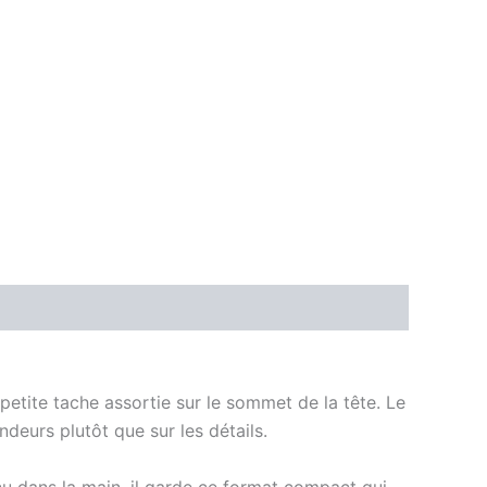
petite tache assortie sur le sommet de la tête. Le
deurs plutôt que sur les détails.
enu dans la main, il garde ce format compact qui