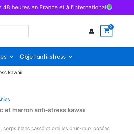
 48 heures en France et à l'international
ies
Objet anti-stress
ess kawaii
shies
c et marron anti-stress kawaii
d, corps blanc cassé et oreilles brun-roux posées