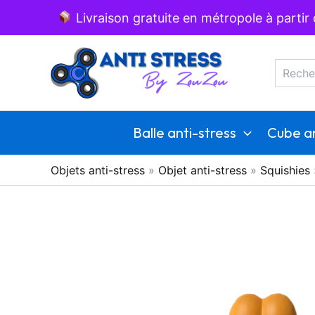
Aller
Livraison gratuite en métropole à partir
au
Recherc
contenu
Balle anti-stress
Cube an
Objets anti-stress
»
Objet anti-stress
»
Squishies