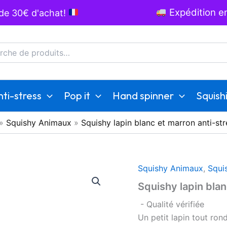
Expédition en
 de 30€ d'achat!
he
ti-stress
Pop it
Hand spinner
Squish
»
Squishy Animaux
»
Squishy lapin blanc et marron anti-str
Squishy Animaux
,
Squi
Squishy lapin blan
- Qualité vérifiée
Un petit lapin tout ron