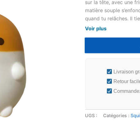
sur la tête, avec une f
matière souple s’enfon
quand tu relâches. Il t
un coin de bureau que 
Voir plus
A
Livraison gr
Retour facil
Commandez a
UGS :
Catégories :
Squ