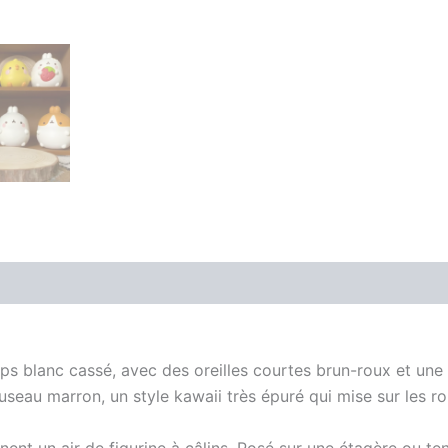
Avis (0)
ps blanc cassé, avec des oreilles courtes brun-roux et une 
eau marron, un style kawaii très épuré qui mise sur les ron
nnent un air de figurine à câlins. Posé sur une étagère ou t