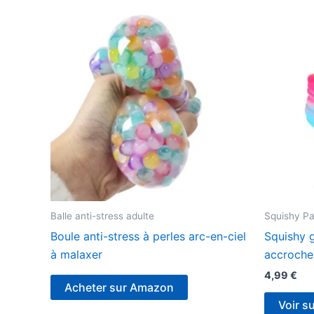
Balle anti-stress adulte
Squishy P
Boule anti-stress à perles arc-en-ciel
Squishy g
à malaxer
accroche
4,99
€
Acheter sur Amazon
Voir s