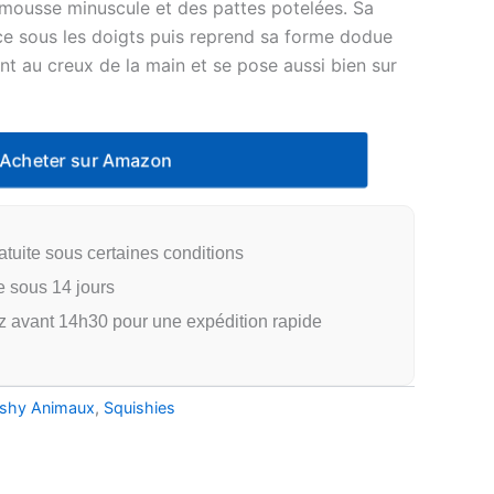
rimousse minuscule et des pattes potelées. Sa
ce sous les doigts puis reprend sa forme dodue
ient au creux de la main et se pose aussi bien sur
dans une trousse.
cheter sur Amazon
atuite sous certaines conditions
e sous 14 jours
vant 14h30 pour une expédition rapide
ishy Animaux
,
Squishies