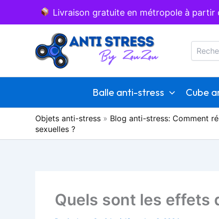
Aller
Livraison gratuite en métropole à partir
au
Recherc
contenu
Balle anti-stress
Cube an
Objets anti-stress
»
Blog anti-stress: Comment ré
sexuelles ?
Quels sont les effets d