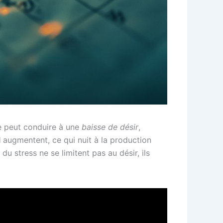
te peut conduire à une
baisse de désir
,
l
augmentent, ce qui nuit à la production
du stress ne se limitent pas au désir, ils