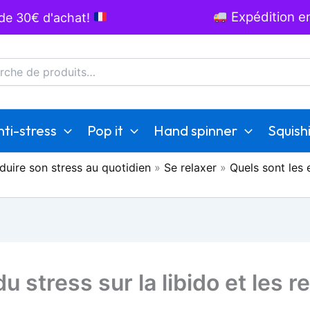
Expédition en
 de 30€ d'achat!
he
ti-stress
Pop it
Hand spinner
Squish
duire son stress au quotidien
»
Se relaxer
»
Quels sont les e
u stress sur la libido et les r