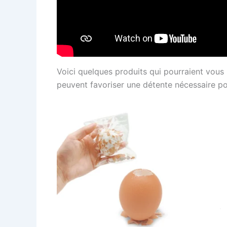
Voici quelques produits qui pourraient vous 
peuvent favoriser une détente nécessaire pou