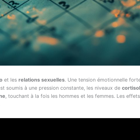
do
et les
relations sexuelles
. Une tension émotionnelle for
s est soumis à une pression constante, les niveaux de
cortiso
ne
, touchant à la fois les hommes et les femmes. Les effets 
.