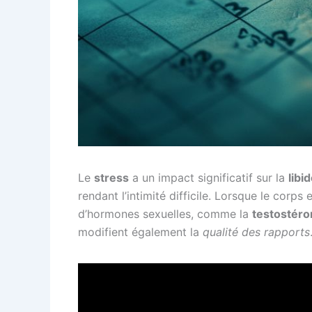
Le
stress
a un impact significatif sur la
libi
rendant l’intimité difficile. Lorsque le corp
d’hormones sexuelles, comme la
testostéro
modifient également la
qualité des rapports