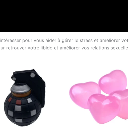
intéresser pour vous aider à gérer le stress et améliorer vo
r retrouver votre libido et améliorer vos relations sexuelle