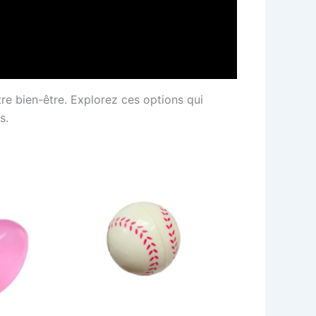
tre bien-être. Explorez ces options qui
s.